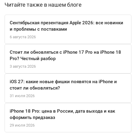
поддерживает все современные форматы аудио и видео,
Читайте также в нашем блоге
включая UHD 8K, что делает его универсальным
медиаплеером. Емкость аккумулятора в 4000 мАч
Сентябрьская презентация Apple 2026: все новинки
обеспечивает длительное время работы без подзарядки, а
и проблемы с поставками
возможность быстрой зарядки позволяет быстро
6 августа 2026
восстановить энергию устройства.
Стоит ли обновляться с iPhone 17 Pro на iPhone 18
Samsung Galaxy S25 – это не просто смартфон, а мощный
Pro? Честный разбор
инструмент для работы и развлечений, который станет вашим
3 августа 2026
незаменимым спутником в повседневной жизни.
iOS 27: какие новые фишки появятся на iPhone и
стоит ли обновляться?
31 июля 2026
iPhone 18 Pro: цена в России, дата выхода и как
оформить предзаказ
29 июля 2026