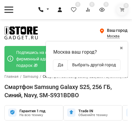
0
0
0
0
Ваш город
Москва
✖
Москва ваш город?
Подпишись на наш телеграмм канал и получи
фирменный адаптер Type-C 20W при покупке в
Да
Выбрать другой город
подарок 🎁
Главная
/
Samsung
/
Смартфон Samsung Galaxy S25, 256 ГБ, Синий, Navy
Смартфон Samsung Galaxy S25, 256 ГБ,
Синий, Navy, SM-S931BDBO
Гарантия 1 год
Trade IN
На всю технику
Обменяйте технику