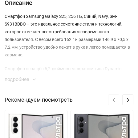
Описание
Смартфон Samsung Galaxy S25, 256 ГБ, Синий, Navy, SM-
S931BDBO – это идеальное сочетание стиля и технологий,
которое отвечает всем требованиям современного
пользователя. С весом всего 162 г и размерами 146,9 x 70,5 x
7,2 мм, устройство удобно лежит в руке и легко помещается в
кармане.
Смартфон оснащён 6,2-дюймовым экраном типа Dynamic
AMOLED 2X с разрешением 2340 x 1080 пикселей, который
подробнее
обеспечивает потрясающую яркость до 2600 нит. Это
позволяет наслаждаться контентом в любых условиях
‹
›
Рекомендуем посмотреть
освещения, будь то яркий солнечный день или вечерний свет.
Благодаря поддержке стереозвука, вы сможете погрузиться в
мир музыки и кино.
Производительность Galaxy S25 обеспечивает мощный
процессор Qualcomm Snapdragon 8 Elite, что делает его