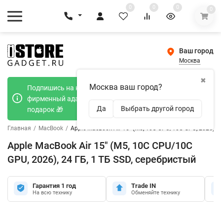
0
0
0
0
Ваш город
Москва
✖
Москва ваш город?
Подпишись на наш телеграмм канал и получи
фирменный адаптер Type-C 20W при покупке в
Да
Выбрать другой город
подарок 🎁
Главная
/
MacBook
/
Apple MacBook Air 15" (M5, 10C CPU/10C GPU, 2026), 2
Apple MacBook Air 15" (M5, 10C CPU/10C
GPU, 2026), 24 ГБ, 1 ТБ SSD, серебристый
Гарантия 1 год
Trade IN
На всю технику
Обменяйте технику