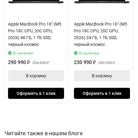
невероятно быстрой и отзывчивой.
Классический серебристый корпус подчеркивает статус и
Apple MacBook Pro 16" (M5
Apple MacBook Pro 16" (M5
timeless-дизайн устройства, которое остается невероятно
Pro 18C CPU, 20C GPU,
Pro 18C CPU, 20C GPU,
тонким и легким даже с 15-дюймовым дисплеем. Этот
2026) 48 ГБ, 1 ТБ SSD,
2026) 24 ГБ, 1 ТБ SSD,
MacBook Air создан для тех, кто ценит бесшумную работу,
черный космос
черный космос
феноменальную автономность и эргономику, не жертвуя при
В наличии
В наличии
этом вычислительной мощью профессионального уровня. Это
290 990
230 990
₽
294 990
₽
239 990
₽
₽
больше чем ноутбук — это универсальный цифровой хаб для
реализации самых смелых идей в любой точке мира.
В корзину
В корзину
Оформить в 1 клик
Оформить в 1 клик
Читайте также в нашем блоге