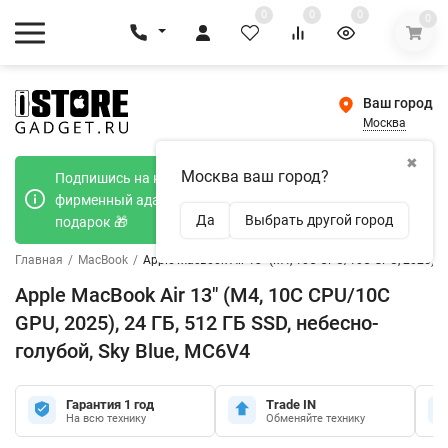
0
0
0
0
Ваш город
Москва
✖
Москва ваш город?
Подпишись на наш телеграмм канал и получи
фирменный адаптер Type-C 20W при покупке в
Да
Выбрать другой город
подарок 🎁
Главная
/
MacBook
/
Apple MacBook Air 13" (M4, 10C CPU/10C GPU, 2025), 2
Apple MacBook Air 13" (M4, 10C CPU/10C
GPU, 2025), 24 ГБ, 512 ГБ SSD, небесно-
голубой, Sky Blue, MC6V4
Гарантия 1 год
Trade IN
На всю технику
Обменяйте технику