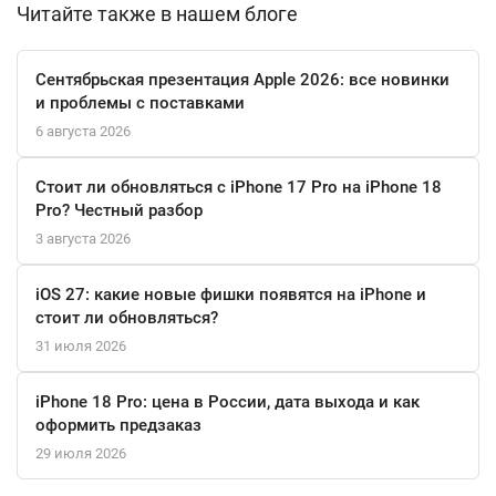
Читайте также в нашем блоге
USB-C/MagSafe 3 и компактный адаптер питания на 30 Вт. С
этим ноутбуком вы получаете не просто инструмент, а
безупречного спутника для работы и творчества, созданного
Сентябрьская презентация Apple 2026: все новинки
на годы вперед.
и проблемы с поставками
6 августа 2026
Стоит ли обновляться с iPhone 17 Pro на iPhone 18
Pro? Честный разбор
3 августа 2026
iOS 27: какие новые фишки появятся на iPhone и
стоит ли обновляться?
31 июля 2026
iPhone 18 Pro: цена в России, дата выхода и как
оформить предзаказ
29 июля 2026