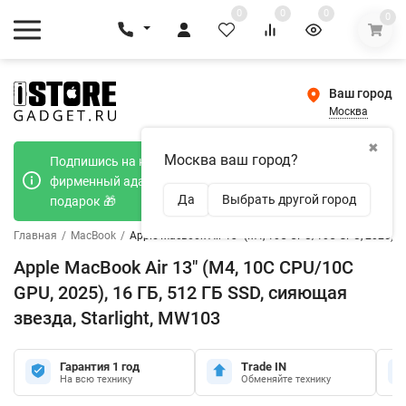
0
0
0
0
Ваш город
Москва
✖
Москва ваш город?
Подпишись на наш телеграмм канал и получи
фирменный адаптер Type-C 20W при покупке в
Да
Выбрать другой город
подарок 🎁
Главная
/
MacBook
/
Apple MacBook Air 13" (M4, 10C CPU/10C GPU, 2025), 1
Apple MacBook Air 13" (M4, 10C CPU/10C
GPU, 2025), 16 ГБ, 512 ГБ SSD, сияющая
звезда, Starlight, MW103
Гарантия 1 год
Trade IN
На всю технику
Обменяйте технику