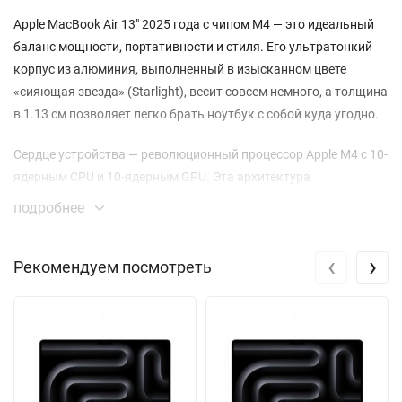
Apple MacBook Air 13" 2025 года с чипом M4 — это идеальный
баланс мощности, портативности и стиля. Его ультратонкий
корпус из алюминия, выполненный в изысканном цвете
«сияющая звезда» (Starlight), весит совсем немного, а толщина
в 1.13 см позволяет легко брать ноутбук с собой куда угодно.
Сердце устройства — революционный процессор Apple M4 с 10-
ядерным CPU и 10-ядерным GPU. Эта архитектура
обеспечивает потрясающую производительность для любых
подробнее
задач: от работы с офисными приложениями до
редактирования фото и монтажа видео. 16 ГБ
‹
›
Рекомендуем посмотреть
унифицированной памяти позволяют системе работать
невероятно плавно, а 512 ГБ высокоскоростного SSD дают
ample space для всех ваших проектов и файлов.
13.6-дюймовый дисплей Retina с разрешением 2560x1664
пикселей поражает детализацией и яркостью в 500 нит.
Широкий цветовой охват P3 делает изображение невероятно