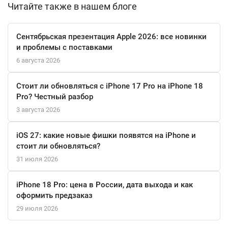
Быстрый SSD на 512 ГБ предоставит достаточно места для
Читайте также в нашем блоге
системы, программ и файлов. Этот iMac создан для тех, кто
хочет получить законченную, мощную и эстетически
Сентябрьская презентация Apple 2026: все новинки
безупречную рабочую станцию прямо из коробки.
и проблемы с поставками
6 августа 2026
Стоит ли обновляться с iPhone 17 Pro на iPhone 18
Pro? Честный разбор
3 августа 2026
iOS 27: какие новые фишки появятся на iPhone и
стоит ли обновляться?
31 июля 2026
iPhone 18 Pro: цена в России, дата выхода и как
оформить предзаказ
29 июля 2026