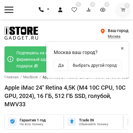
0
0
0
0
Ваш город
Москва
✖
Москва ваш город?
Подпишись на наш телеграмм канал и получи
фирменный адаптер Type-C 20W при покупке в
Да
Выбрать другой город
подарок 🎁
Главная
/
MacBook
/
Apple iMac 24" Retina 4,5K (M4 10C CPU, 10C GPU, 202
Apple iMac 24" Retina 4,5K (M4 10C CPU, 10C
GPU, 2024), 16 ГБ, 512 ГБ SSD, голубой,
MWV33
Гарантия 1 год
Trade IN
На всю технику
Обменяйте технику