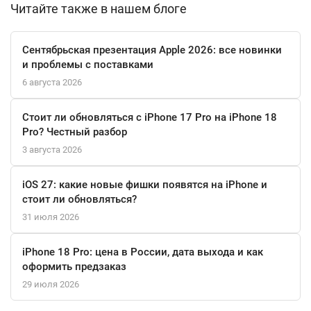
Читайте также в нашем блоге
Компьютер готов к работе сразу после распаковки: в
комплекте вы найдёте клавиатуру Magic Keyboard, мышь Magic
Сентябрьская презентация Apple 2026: все новинки
Mouse, адаптер питания и кабель. С iMac 24" на базе M4 вы
и проблемы с поставками
получаете законченную творческую станцию, где мощь,
6 августа 2026
элегантный дизайн и простота использования соединены в
одно целое.
Стоит ли обновляться с iPhone 17 Pro на iPhone 18
Pro? Честный разбор
3 августа 2026
iOS 27: какие новые фишки появятся на iPhone и
стоит ли обновляться?
31 июля 2026
iPhone 18 Pro: цена в России, дата выхода и как
оформить предзаказ
29 июля 2026