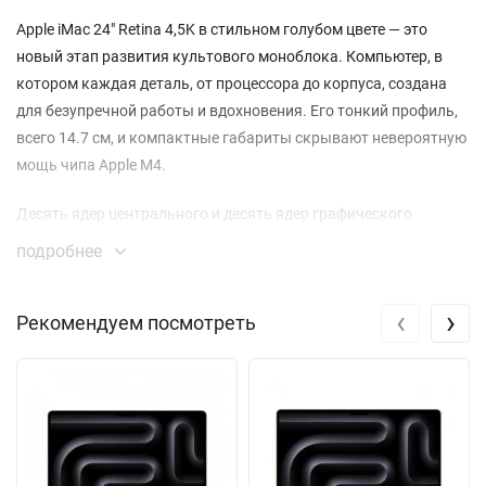
Apple iMac 24" Retina 4,5K в стильном голубом цвете — это
новый этап развития культового моноблока. Компьютер, в
котором каждая деталь, от процессора до корпуса, создана
для безупречной работы и вдохновения. Его тонкий профиль,
всего 14.7 см, и компактные габариты скрывают невероятную
мощь чипа Apple M4.
Десять ядер центрального и десять ядер графического
процессора в связке с 16-ядерным Neural Engine обеспечивают
подробнее
молниеносный отклик в профессиональных приложениях,
монтаже видео и в повседневной многозадачности. Вы будете
‹
›
Рекомендуем посмотреть
работать с 16 ГБ оперативной памяти и быстрым 256-
гигабайтным SSD, где система и файлы загружаются
практически мгновенно.
Главное украшение iMac — это 24-дюймовый экран Retina 4,5K.
С разрешением 4880x2520 и невероятной плотностью
пикселей 218 ppi изображение выглядит абсолютно живым.