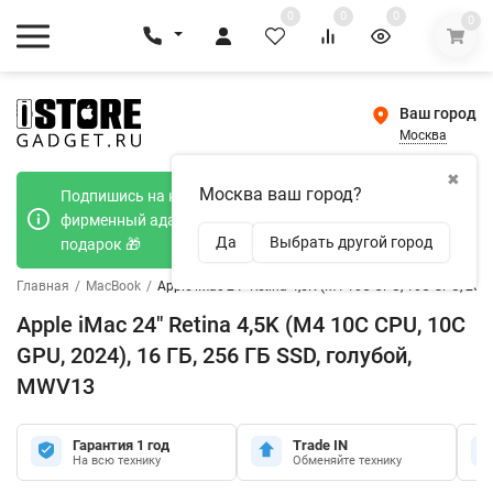
0
0
0
0
Ваш город
Москва
✖
Москва ваш город?
Подпишись на наш телеграмм канал и получи
фирменный адаптер Type-C 20W при покупке в
Да
Выбрать другой город
подарок 🎁
Главная
/
MacBook
/
Apple iMac 24" Retina 4,5K (M4 10C CPU, 10C GPU, 202
Apple iMac 24" Retina 4,5K (M4 10C CPU, 10C
GPU, 2024), 16 ГБ, 256 ГБ SSD, голубой,
MWV13
Гарантия 1 год
Trade IN
На всю технику
Обменяйте технику