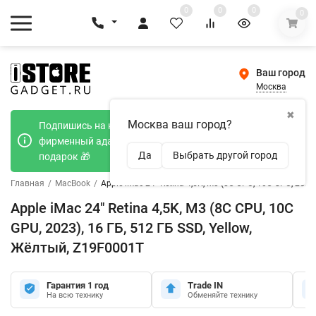
0
0
0
0
Ваш город
Москва
✖
Москва ваш город?
Подпишись на наш телеграмм канал и получи
фирменный адаптер Type-C 20W при покупке в
Да
Выбрать другой город
подарок 🎁
Главная
/
MacBook
/
Apple iMac 24" Retina 4,5K, M3 (8C CPU, 10C GPU, 2023
Apple iMac 24" Retina 4,5K, M3 (8C CPU, 10C
GPU, 2023), 16 ГБ, 512 ГБ SSD, Yellow,
Жёлтый, Z19F0001T
Гарантия 1 год
Trade IN
На всю технику
Обменяйте технику