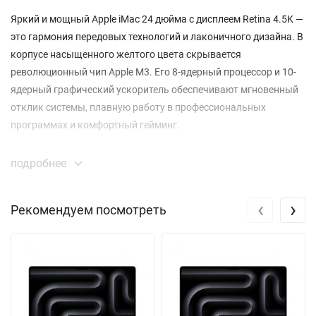
Яркий и мощный Apple iMac 24 дюйма с дисплеем Retina 4.5K —
это гармония передовых технологий и лаконичного дизайна. В
корпусе насыщенного желтого цвета скрывается
революционный чип Apple M3. Его 8-ядерный процессор и 10-
ядерный графический ускоритель обеспечивают мгновенный
отклик системы, плавную работу в профессиональных
программах и комфортный гейминг.
Экран с разрешением 4880 на 2520 пикселей демонстрирует
подробнее
невероятную детализацию. Благодаря технологии
расширенного цветового охвата P3 и яркости 500 нит
‹
›
Рекомендуем посмотреть
изображение остается сочным и контрастным при любом
освещении. Аудиосистема из шести динамиков с поддержкой
пространственного звука Dolby Atmos превращает просмотр
фильмов в настоящее кинематографическое событие.
Конфигурация с 16 ГБ унифицированной памяти и SSD на 512
ГБ гарантирует высокую скорость многозадачности и