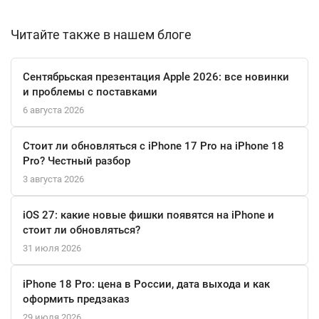
ориентироваться в пространстве.
С iPhone 16 Pro Max вы получаете не только мощный
Читайте также в нашем блоге
смартфон, но и устройство, способное справляться с любыми
задачами. Поддержка MagSafe и возможность беспроводной
Сентябрьская презентация Apple 2026: все новинки
зарядки делают использование устройства еще более
и проблемы с поставками
удобным. В дополнение к этому, защиту от воды до 6 метров и
6 августа 2026
умные функции, такие как Face ID и Siri, делают ваш опыт с
iPhone 16 Pro Max максимально комфортным и безопасным.
Стоит ли обновляться с iPhone 17 Pro на iPhone 18
Pro? Честный разбор
3 августа 2026
iOS 27: какие новые фишки появятся на iPhone и
стоит ли обновляться?
31 июля 2026
iPhone 18 Pro: цена в России, дата выхода и как
оформить предзаказ
29 июля 2026