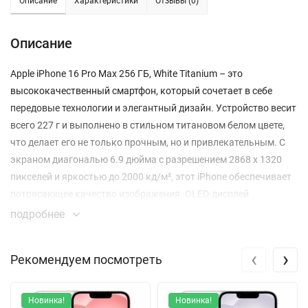
Описание
Характеристики
Отзывы (0)
Описание
Apple iPhone 16 Pro Max 256 ГБ, White Titanium – это
высококачественный смартфон, который сочетает в себе
передовые технологии и элегантный дизайн. Устройство весит
всего 227 г и выполнено в стильном титановом белом цвете,
что делает его не только прочным, но и привлекательным. С
экраном диагональю 6.9 дюйма с разрешением 2868 x 1320
пикселей и яркостью до 2000 кд/м², этот iPhone обеспечивает
потрясающее качество изображения. OLED-дисплей
поддерживает ProMotion с адаптивной частотой обновления
подробнее
до 120 Гц, что делает прокрутку и взаимодействие с контентом
плавными и комфортными.
‹
›
Рекомендуем посмотреть
Под капотом устройства находится мощный процессор A18
Pro, который обеспечивает быструю и эффективную работу. С
Новинка!
Новинка!