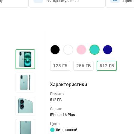
ку
Выгодные условия
Прият
128 ГБ
256 ГБ
512 ГБ
Характеристики
Память:
512 ГБ
Серия:
iPhone 16 Plus
Цвет:
бирюзовый