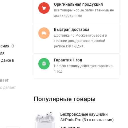
Оригинальная продукция
Все товары новые, запечатанные, не
активированные
Быстрая доставка
Доставка по Москве курьером в
течении дня, доставка в любой
жения. С
регион РФ 1-3 дня
для
Гарантия 1 год
 даже в
На всю технику действует гарантия
1 год
ивает
о делает
Популярные товары
Беспроводные наушники
ство
AirPods Pro (3-го поколения)
ов