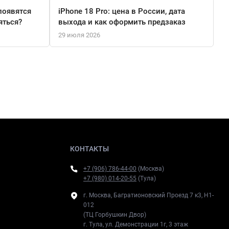
появятся
iPhone 18 Pro: цена в России, дата
яться?
выхода и как оформить предзаказ
29 июля 2026
КОНТАКТЫ
+7 (906) 786-44-00
(Москва)
+7 (980) 014-20-55
(Тула)
г. Москва, Багратионовский Проезд 7 к3, H1-
012
(ТЦ Горбушкин Двор)
г. Тула, ул. Демонстрации 1г, 3 этаж