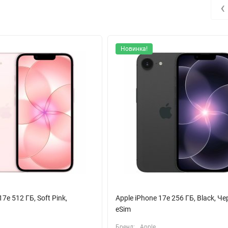
им «Киноэффект», что позволяет создавать профессиональные видео
‹
 из алюминия и сапфировое стекло камеры защищают iPhone 16 Plu
Новинка!
ы и пыли, позволяя погружаться на глубину до 6 метров на 30 мину
 ID, которые обеспечивают быструю разблокировку и возможность
5.3, вы всегда будете на связи и сможете обмениваться данными с
о смартфон, это стильный аксессуар, который подчеркнет вашу
работы и отдыха.
17e 512 ГБ, Soft Pink,
Apple iPhone 17e 256 ГБ, Black, Ч
eSim
Бренд:
Apple