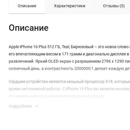
Описание
Характеристики
Отзывы (0)
Описание
Apple iPhone 16 Plus 512 ГБ, Teal, Бирюзовый – это новое сло
его впечатляющим весом в 171 грамм и диагональю дисплея в 6
развлечений. Яркий OLED-экран с разрешением 2796 x 1290 пи
солнечный день, а контрастность 2000000:1 делает каждую д
Сердцем устройства является мощный процессор A18, который
время автономной работы. С iPhone 16 Plus вы можете наслажд
его идеальным спутником в поездках и на отдыхе.
подробнее
Камера iPhone 16 Plus – это настоящая находка для любителе
сверхширокоугольным объективом позволяет создавать потр
режимов, таких как ночной режим и панорамная съемка, дел