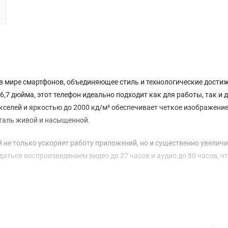
во в мире смартфонов, объединяющее стиль и технологические дости
,7 дюйма, этот телефон идеально подходит как для работы, так и 
кселей и яркостью до 2000 кд/м² обеспечивает четкое изображение
еталь живой и насыщенной.
 не только ускоряет работу приложений, но и существенно увелич
аться воспроизведением видео до 27 часов и аудио до 80 часов, чт
й фотографии. Основная камера с разрешением 48 Мп и 12 Мп
ясающие снимки. Оптическая стабилизация изображения и множе
ают каждую фотографию произведением искусства. Для видеограф