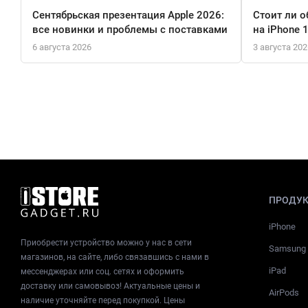
Сентябрьская презентация Apple 2026:
Стоит ли о
все новинки и проблемы с поставками
на iPhone 
6 августа 2026
3 августа 202
ПРОДУ
iPhone
Приобрести устройство можно у нас в сети
Samsung
магазинов, на сайте, либо связавшись с нами в
iPad
мессенджерах или соц. сетях и оформить
доставку или самовывоз! Актуальные цены и
AirPods
наличие уточняйте перед покупкой. Цены