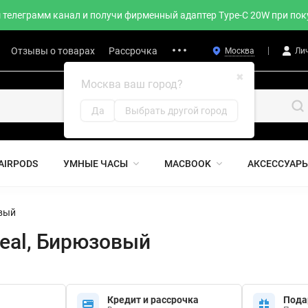
телеграмм канал и получи фирменный адаптер Type-C 20W при поку
Отзывы о товарах
Рассрочка
Москва
Ли
✖
Москва ваш город?
Да
Выбрать другой город
AIRPODS
УМНЫЕ ЧАСЫ
MACBOOK
АКСЕССУАР
овый
 Teal, Бирюзовый
Кредит и рассрочка
Пода