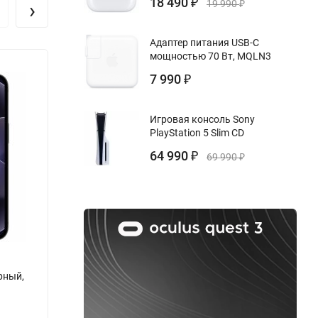
18 490
 без
›
₽
19 990
₽
Адаптер питания USB-C
s от
мощностью 70 Вт, MQLN3
Новинка!
Нови
т.
7 990
₽
 высокой
Игровая консоль Sony
PlayStation 5 Slim CD
64 990
₽
69 990
₽
ерный,
Apple iPhone 17e 512 ГБ, Soft Pink,
Apple
Розовый, eSim
Бренд:
Бренд:
Apple