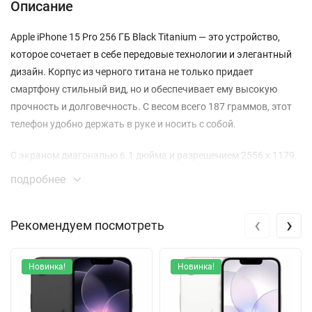
Описание
Apple iPhone 15 Pro 256 ГБ Black Titanium — это устройство,
которое сочетает в себе передовые технологии и элегантный
дизайн. Корпус из черного титана не только придает
смартфону стильный вид, но и обеспечивает ему высокую
прочность и долговечность. С весом всего 187 граммов, этот
телефон удобно держать в руке и носить с собой.
С экраном диагональю 6.1 дюйма и разрешением 2556 x 1179
пикселей, iPhone 15 Pro предлагает яркое OLED-изображение с
подробнее
максимальной яркостью до 2000 кд/м². Технологии True Tone и
ProMotion с адаптивной частотой обновления до 120 Гц
‹
›
Рекомендуем посмотреть
делают просмотр контента по-настоящему приятным.
Процессор A17 Pro обеспечивает невероятную
Новинка!
Новинка!
производительность, что позволяет запускать даже самые
требовательные приложения и игры. Память на 256 ГБ
предоставляет достаточно пространства для хранения ваших