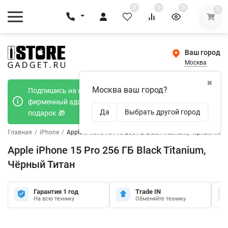
0
0
0
0
Ваш город
Москва
✖
Москва ваш город?
Подпишись на наш телеграмм канал и получи
фирменный адаптер Type-C 20W при покупке в
Да
Выбрать другой город
подарок 🎁
Главная
/
iPhone
/
Apple iPhone 15 Pro 256 ГБ Black Titanium, Чёрный Тита
Apple iPhone 15 Pro 256 ГБ Black Titanium,
Чёрный Титан
Гарантия 1 год
Trade IN
На всю технику
Обменяйте технику