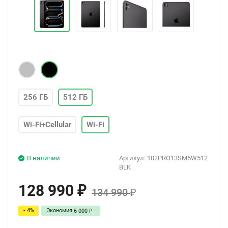
256 ГБ
512 ГБ
Wi-Fi+Cellular
Wi-Fi
В наличии
Артикул:
102PRO13SM5W512
BLK
128 990
₽
134 990
₽
- 4%
Экономия
6 000
₽