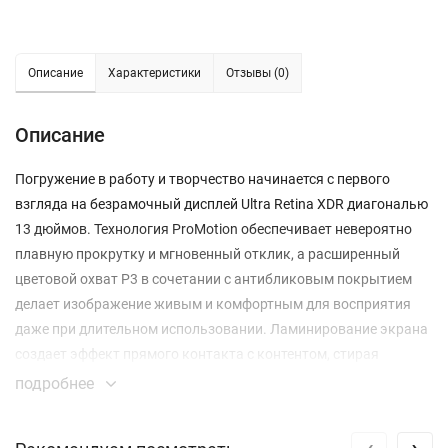
Описание
Характеристики
Отзывы (0)
Описание
Погружение в работу и творчество начинается с первого
взгляда на безрамочный дисплей Ultra Retina XDR диагональю
13 дюймов. Технология ProMotion обеспечивает невероятно
плавную прокрутку и мгновенный отклик, а расширенный
цветовой охват P3 в сочетании с антибликовым покрытием
делает изображение живым и комфортным для восприятия
даже при длительном использовании. Ламинирование экрана
создает эффект прямого контакта с контентом, стирая
границы между идеей и ее воплощением.
подробнее
Сердцем устройства стал чип Apple M5, который