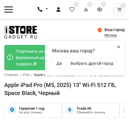
0
0
0
0
Ваш город
Москва
✖
Москва ваш город?
Подпишись на наш телеграмм канал и получи
фирменный адаптер Type-C 20W при покупке в
Да
Выбрать другой город
подарок 🎁
Главная
/
iPad
/
Apple iPad Pro (M5, 2025) 13" Wi-Fi 512 ГБ, Space Black, Ч
Apple iPad Pro (M5, 2025) 13" Wi-Fi 512 ГБ,
Space Black, Черный
Гарантия 1 год
Trade IN
На всю технику
Обменяйте технику