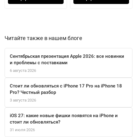
видеозвонки в высоком качестве. Основная камера также
впечатляет: с возможностью записи 4K видео и функциями,
такими как кинематографическая стабилизация, вы сможете
создавать качественный контент на ходу.
Читайте также в нашем блоге
С таким набором функций, как сканер LiDAR и трехосевой
гироскоп, iPad Pro открывает новые горизонты для
Сентябрьская презентация Apple 2026: все новинки
дополненной реальности. Этот планшет станет не только
и проблемы с поставками
вашим надежным помощником в работе, но и источником
6 августа 2026
вдохновения для творческих проектов.
Стоит ли обновляться с iPhone 17 Pro на iPhone 18
Pro? Честный разбор
3 августа 2026
iOS 27: какие новые фишки появятся на iPhone и
стоит ли обновляться?
31 июля 2026