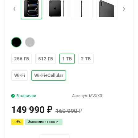
‹
›
256 ГБ
512 ГБ
1 ТБ
2 ТБ
Wi-Fi
Wi-Fi+Cellular
В наличии
Артикул:
MVXX3
149 990
₽
160 990
₽
- 6%
Экономия
11 000
₽