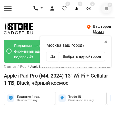
0
0
0
0
Ваш город
Москва
✖
Москва ваш город?
Подпишись на наш телеграмм канал и получи
фирменный адаптер Type-C 20W при покупке в
Да
Выбрать другой город
подарок 🎁
Главная
/
iPad
/
Apple iPad Pro (M4, 2024) 13" Wi-Fi + Cellular 1 ТБ, Black, 
Apple iPad Pro (M4, 2024) 13" Wi-Fi + Cellular
1 ТБ, Black, чёрный космос
Гарантия 1 год
Trade IN
На всю технику
Обменяйте технику