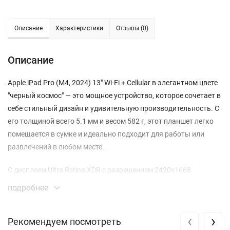
Описание
Характеристики
Отзывы (0)
Описание
Apple iPad Pro (M4, 2024) 13" Wi-Fi + Cellular в элегантном цвете
"черный космос" — это мощное устройство, которое сочетает в
себе стильный дизайн и удивительную производительность. С
его толщиной всего 5.1 мм и весом 582 г, этот планшет легко
помещается в сумке и идеально подходит для работы или
развлечений в любом месте.
С дисплеем Ultra Retina XDR с разрешением 2420x1668
пикселей, вы получите яркие и насыщенные цвета, а
подробнее
благодаря технологии ProMotion и True Tone можно
наслаждаться плавностью изображения и естественной
‹
›
Рекомендуем посмотреть
цветопередачей. Ламинированная поверхность с олеофобным