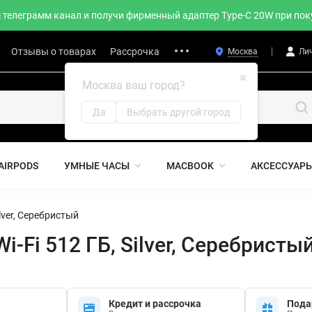
телеграмм канал и получи фирменный адаптер Type-C 20W при поку
Отзывы о товарах
Рассрочка
Москва
Ли
✖
Москва ваш город?
Да
Выбрать другой город
AIRPODS
УМНЫЕ ЧАСЫ
MACBOOK
АКСЕССУАР
ilver, Серебристый
Wi-Fi 512 ГБ, Silver, Серебристы
Кредит и рассрочка
Пода