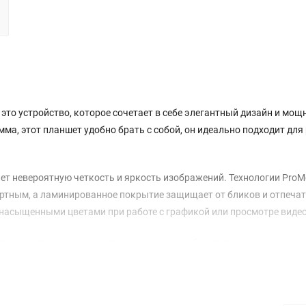
е — это устройство, которое сочетает в себе элегантный дизайн и мо
мма, этот планшет удобно брать с собой, он идеально подходит для
ает невероятную четкость и яркость изображений. Технологии ProMo
ортным, а ламинированное покрытие защищает от бликов и отпеча
насыщенными цветами при работе с графикой или просмотре видео
тельность, позволяя запускать самые требовательные приложения
нения всех ваших данных, а поддержка Wi-Fi 6 и Bluetooth 5.3 гар