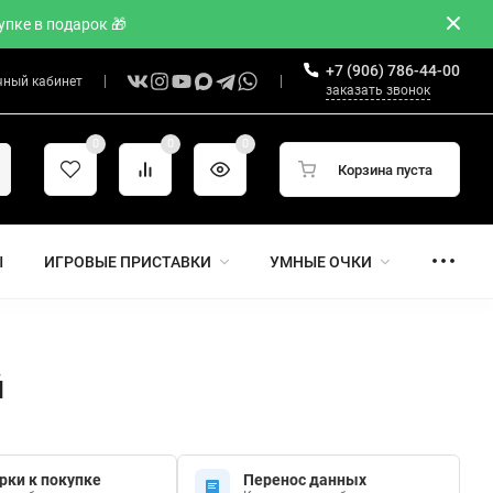
пке в подарок 🎁
+7 (906) 786-44-00
чный кабинет
заказать звонок
0
0
0
Корзина пуста
Ы
ИГРОВЫЕ ПРИСТАВКИ
УМНЫЕ ОЧКИ
й
рки к покупке
Перенос данных