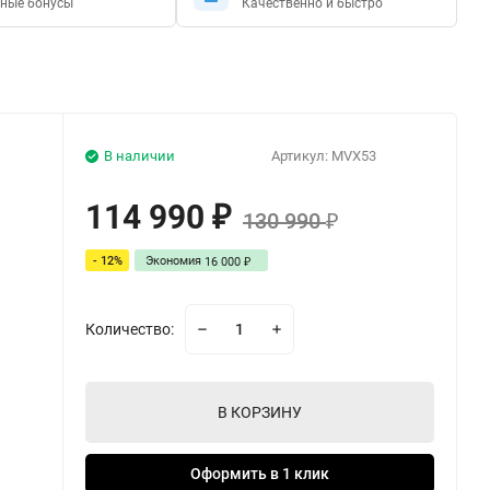
ные бонусы
Качественно и быстро
В наличии
Артикул:
MVX53
114 990
₽
130 990
₽
- 12%
Экономия
16 000
₽
Количество:
В КОРЗИНУ
Оформить в 1 клик