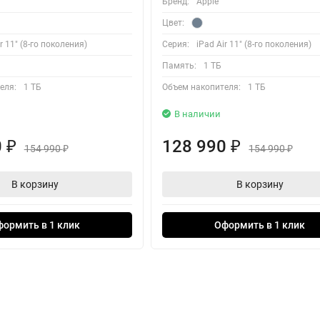
Бренд:
Apple
Цвет:
r 11" (8-го поколения)
Серия:
iPad Air 11" (8-го поколения)
Память:
1 ТБ
еля:
1 ТБ
Объем накопителя:
1 ТБ
В наличии
0
128 990
₽
₽
154 990
154 990
₽
₽
В корзину
В корзину
формить в 1 клик
Оформить в 1 клик