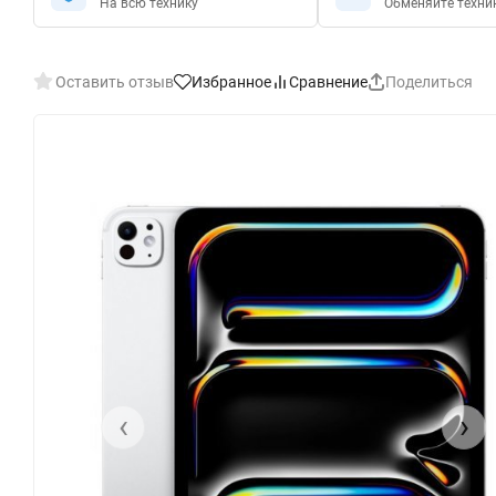
На всю технику
Обменяйте техни
Оставить отзыв
Избранное
Сравнение
Поделиться
‹
›