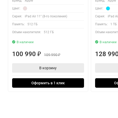
Бренд:
Apple
Бренд:
Apple
Цвет:
Цвет:
Серия:
iPad Air 11" (8-го поколения)
Серия:
iPad Ai
Память:
512 ГБ
Память:
1 ТБ
Объем накопителя:
512 ГБ
Объем накопит
В наличии
В наличии
100 990
128 99
₽
109 990
₽
В корзину
Оформить в 1 клик
О