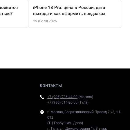
появятся
iPhone 18 Pro: цена в России, дата
яться?
выхода и как оформить предзаказ
29 июля 2026
КОНТАКТЫ
+7 (906) 786-44-00
(Москва)
+7 (980) 014-20-55
(Тула)
г. Москва, Багратионовский Проезд 7 к3, H1-
012
(ТЦ Горбушкин Двор)
г. Тула, ул. Демонстрации 1г, 3 этаж