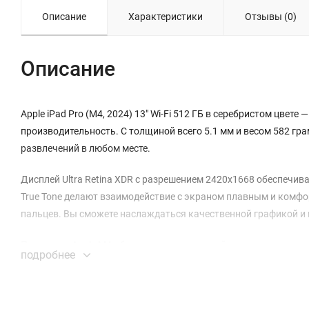
Описание
Характеристики
Отзывы (0)
Описание
Apple iPad Pro (M4, 2024) 13" Wi-Fi 512 ГБ в серебристом цвет
производительность. С толщиной всего 5.1 мм и весом 582 гра
развлечений в любом месте.
Дисплей Ultra Retina XDR с разрешением 2420x1668 обеспечив
True Tone делают взаимодействие с экраном плавным и комф
пальцев. Вы сможете наслаждаться качественной графикой и 
Процессор Apple M4 обеспечивает непревзойденную производи
подробнее
Объем встроенной памяти 512 ГБ дает достаточно места для хра
быструю и стабильную связь.