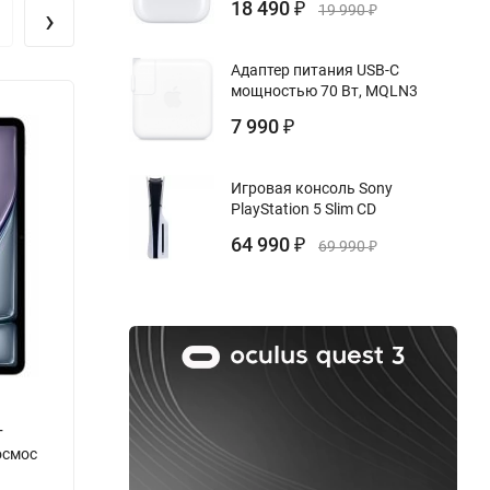
ей и
18 490
›
₽
19 990
₽
ной
Адаптер питания USB-C
мощностью 70 Вт, MQLN3
льности.
Новинка!
Нови
7 990
₽
Игровая консоль Sony
PlayStation 5 Slim CD
ном
64 990
₽
69 990
₽
+
Apple iPad Air (M4, 2026) 11" Wi-Fi, 1 ТБ,
Apple 
космос
Space Gray, Серый космос
Cellul