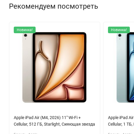
iPad Pro поддерживает Apple Pencil (2-го поколения) и Smart K
Рекомендуем посмотреть
профессионалов. Используйте стилус для рисования, заметок
задержкой.
Современные датчики, такие как Face ID и сканер LiDAR, обе
Новинка!
Новинка!
Четыре динамика и четыре микрофона создают отличное звуч
фронтальной камерой на 12 Мп.
С аккумулятором на 38,99 Вт*ч вы можете работать до 9 часо
длительных поездок или рабочих дней. С таким устройством в
компактном решении.
Apple iPad Air (M4, 2026) 11" Wi-Fi +
Apple iPad Air
Cellular, 512 ГБ, Starlight, Сияющая звезда
Cellular, 1 ТБ