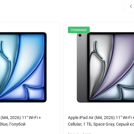
eyboard Folio, что делает его отличным выбором для творческих люд
‹
 или редактирования документов с высокой точностью и минималь
спечивают безопасность и особые возможности для дополненной реа
Новинка!
ание и позволяют проводить видеозвонки в высоком качестве с
в без подзарядки, что делает iPad Pro идеальным компаньоном для
ы получите все необходимое для работы, учебы и развлечений в од
 (M4, 2026) 11" Wi-Fi +
Apple iPad Air (M4, 2026) 11" Wi-Fi 
, Blue, Голубой
Cellular, 1 ТБ, Space Gray, Серый 