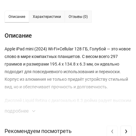
Описание
Характеристики
Отзывы (0)
Описание
Apple iPad mini (2024) Wi-Fi+Cellular 128 ГБ, Голубой — это новое
слово в мире компактных планшетов. С весом всего 297
граммов и размерами 195.4 x 134.8 x 6.3 мм, он идеально
подходит для повседневного использования и переноски.
Корпус из алюминия не только придаёт устройству стильный
вид, но и обеспечивает прочность и долговечность.
Дисплей Liquid Retina с диагональю 8.3 дюйма радует высоким
разрешением 2266x1488 пикселей и поддержкой технологии
подробнее
True Tone. Он обеспечивает невероятную яркость и
цветопередачу, что делает просмотр видео, чтение книг и
‹
›
Рекомендуем посмотреть
работу с графикой комфортным и приятным. Ламинированное