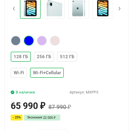
‹
›
128 ГБ
256 ГБ
512 ГБ
Wi-Fi
Wi-Fi+Cellular
В наличии
Артикул:
MXPP3
65 990
₽
87 990
₽
- 25%
Экономия
22 000
₽