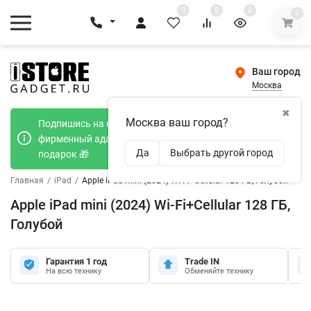
0
0
0
0
Ваш город
Москва
✖
Москва ваш город?
Подпишись на наш телеграмм канал и получи
фирменный адаптер Type-C 20W при покупке в
Да
Выбрать другой город
подарок 🎁
Главная
/
iPad
/
Apple iPad mini (2024) Wi-Fi+Cellular 128 ГБ, Голубой
Apple iPad mini (2024) Wi-Fi+Cellular 128 ГБ,
Голубой
Гарантия 1 год
Trade IN
На всю технику
Обменяйте технику