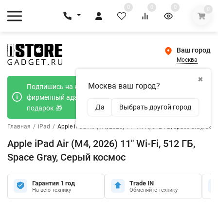
0
0
0
0
Ваш город
Москва
✖
Москва ваш город?
Подпишись на наш телеграмм канал и получи
фирменный адаптер Type-C 20W при покупке в
Да
Выбрать другой город
подарок 🎁
Главная
/
iPad
/
Apple iPad Air (M4, 2026) 11" Wi-Fi, 512 ГБ, Space Gray, Се
Apple iPad Air (M4, 2026) 11" Wi-Fi, 512 ГБ,
Space Gray, Серый космос
Гарантия 1 год
Trade IN
На всю технику
Обменяйте технику