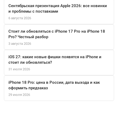
обеспечивают сверхбыстрое и стабильное подключение к сети
Сентябрьская презентация Apple 2026: все новинки
и периферийным устройствам. Удобный разблокировка по
и проблемы с поставками
отпечатку пальца в кнопке Touch ID гарантирует безопасный и
6 августа 2026
мгновенный доступ к планшету, а поддержка Apple Pay делает
покупки быстрыми и защищенными. Литий-полимерный
Стоит ли обновляться с iPhone 17 Pro на iPhone 18
аккумулятор ёмкостью 28,93 Вт*ч обеспечивает до 10 часов
Pro? Честный разбор
автономной работы в интернете через Wi-Fi, что достаточно
3 августа 2026
для целого рабочего дня или длительного перелета.
iOS 27: какие новые фишки появятся на iPhone и
Ультратонкий алюминиевый корпус толщиной всего 6.1 мм
стоит ли обновляться?
выглядит стильно и надежно защищает внутренние
31 июля 2026
компоненты. В комплект уже входит всё необходимое для
начала работы: кабель USB‑C и компактный адаптер питания
iPhone 18 Pro: цена в России, дата выхода и как
мощностью 20 Вт для быстрой зарядки. Этот iPad Air — это не
оформить предзаказ
просто планшет, а полноценная творческая станция и мощный
29 июля 2026
рабочий инструмент, который помещается в одну руку.