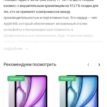
космос» с внушительным хранилищем на 512 ГБ создан для
тех, кто не приемлет компромиссов между
производительностью и портативностью. Его сердце — чип
Apple M4, который обеспечивает мгновенный отклик
интерфейса и беспрецедентную плавность в
профессиональных приложениях, будь то монтаж видео,
работа с 3D-моделями или одновременный запуск нескольких
ресурсоемких программ.
подробнее
Ваши идеи оживают на ярком 11-дюймовом Liquid Retina
‹
›
Рекомендуем посмотреть
дисплее с разрешением 2360x1640 пикселей. Технология True
Tone автоматически подстраивает цветовую температуру под
окружающее освещение, снижая нагрузку на глаза, а высокая
Новинка!
Новинка!
плотность пикселей в 264 ppi гарантирует кристально четкое
изображение текста и графики. Прочное олеофобное
покрытие экрана эффективно сопротивляется отпечаткам
пальцев.