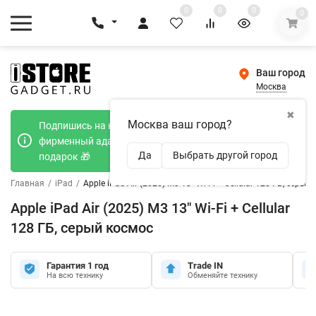
0
0
0
0
Ваш город
Москва
✖
Москва ваш город?
Подпишись на наш телеграмм канал и получи
фирменный адаптер Type-C 20W при покупке в
Да
Выбрать другой город
подарок 🎁
Главная
/
iPad
/
Apple iPad Air (2025) M3 13" Wi-Fi + Cellular 128 ГБ, серый
Apple iPad Air (2025) M3 13" Wi-Fi + Cellular
128 ГБ, серый космос
Гарантия 1 год
Trade IN
На всю технику
Обменяйте технику