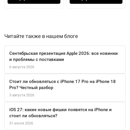
навигации, включая цифровой компас, и защищённый сенсор
Touch ID обеспечивают безопасность и точное
позиционирование.
Владелец получает не просто планшет, а центральный хаб для
Читайте также в нашем блоге
цифровой жизни с 128 ГБ памяти, голосовым помощником Siri,
возможностью бесконтактной оплаты Apple Pay и полной
Сентябрьская презентация Apple 2026: все новинки
совместимостью с экосистемой Apple.
и проблемы с поставками
6 августа 2026
Стоит ли обновляться с iPhone 17 Pro на iPhone 18
Pro? Честный разбор
3 августа 2026
iOS 27: какие новые фишки появятся на iPhone и
стоит ли обновляться?
31 июля 2026