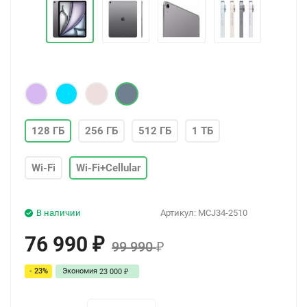
128 ГБ
256 ГБ
512 ГБ
1 ТБ
Wi-Fi
Wi-Fi+Cellular
В наличии
Артикул:
MCJ34-2510
76 990
₽
99 990
₽
- 23%
Экономия
23 000
₽