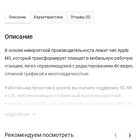
Описание
Характеристики
Отзывы (0)
Описание
В основе невероятной производительности лежит чип Apple
M3, который трансформирует планшет в мобильную рабочую
станцию, легко справляющуюся с редактированием 4K-видео,
сложной графикой и многозадачностью.
Работая над проектом в дороге, вы оцените поддержку 5G NR
и LTE, обеспечивающую стабильный высокоскоростной
интернет через eSIM, а также современные стандарты Wi-Fi 6E
и Bluetooth 5.3 для безупречного подключения периферии.
подробнее
В отличие от устройств с обычными экранами, дисплей Liquid
‹
›
Retina с технологией True Tone и антибликовым покрытием
Рекомендуем посмотреть