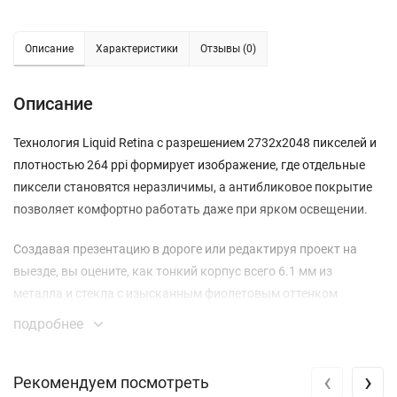
Описание
Характеристики
Отзывы (0)
Описание
Технология Liquid Retina с разрешением 2732x2048 пикселей и
плотностью 264 ppi формирует изображение, где отдельные
пиксели становятся неразличимы, а антибликовое покрытие
позволяет комфортно работать даже при ярком освещении.
Создавая презентацию в дороге или редактируя проект на
выезде, вы оцените, как тонкий корпус всего 6.1 мм из
металла и стекла с изысканным фиолетовым оттенком
сочетает минимальный вес и ощутимую прочность.
подробнее
В отличие от устройств с устаревшими чипами, новый Apple M3
‹
›
обеспечивает мгновенный отклик интерфейса и плавность в
Рекомендуем посмотреть