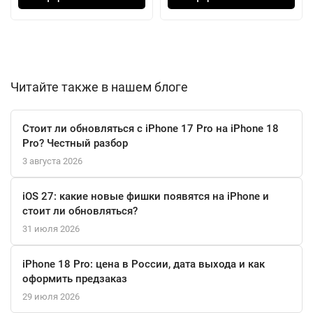
профессиональное качество снимков и видео вплоть до 4K.
От планирования поездок с цифровым компасом до
моментальной оплаты покупок через Apple Pay — встроенные
возможности вроде точного позиционирования iBeacon и
Читайте также в нашем блоге
голосового помощника Siri интегрируют планшет в вашу
цифровую экосистему.
Стоит ли обновляться с iPhone 17 Pro на iPhone 18
Pro? Честный разбор
3 августа 2026
iOS 27: какие новые фишки появятся на iPhone и
стоит ли обновляться?
31 июля 2026
iPhone 18 Pro: цена в России, дата выхода и как
оформить предзаказ
29 июля 2026