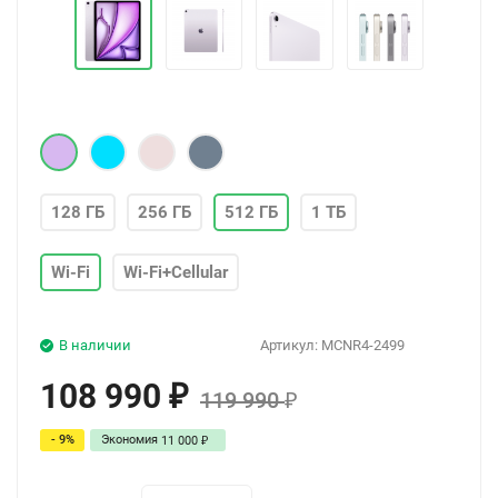
128 ГБ
256 ГБ
512 ГБ
1 ТБ
Wi-Fi
Wi-Fi+Cellular
В наличии
Артикул:
MCNR4-2499
108 990
₽
119 990
₽
- 9%
Экономия
11 000
₽