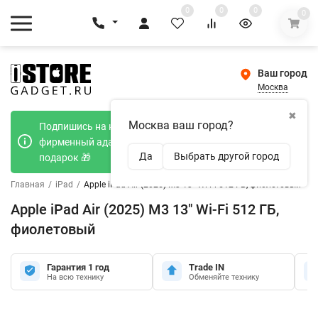
0
0
0
0
Ваш город
Москва
✖
Москва ваш город?
Подпишись на наш телеграмм канал и получи
фирменный адаптер Type-C 20W при покупке в
Да
Выбрать другой город
подарок 🎁
Главная
/
iPad
/
Apple iPad Air (2025) M3 13" Wi-Fi 512 ГБ, фиолетовый
Apple iPad Air (2025) M3 13" Wi-Fi 512 ГБ,
фиолетовый
Гарантия 1 год
Trade IN
На всю технику
Обменяйте технику