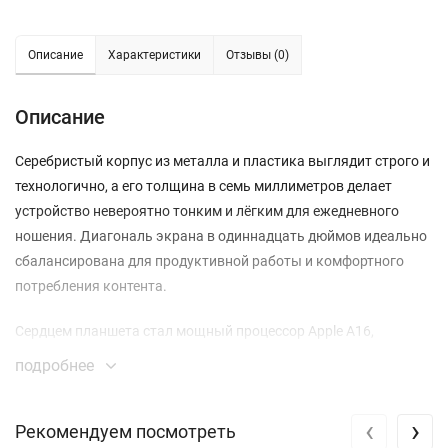
Описание
Характеристики
Отзывы (0)
Описание
Серебристый корпус из металла и пластика выглядит строго и
технологично, а его толщина в семь миллиметров делает
устройство невероятно тонким и лёгким для ежедневного
ношения. Диагональ экрана в одиннадцать дюймов идеально
сбалансирована для продуктивной работы и комфортного
потребления контента.
Сердцем планшета стал мощный процессор Apple A16,
который обеспечивает мгновенный отклик интерфейса и
подробнее
плавную работу даже самых требовательных приложений.
Объём встроенной памяти на 128 гигабайт предоставляет
‹
›
Рекомендуем посмотреть
значительное пространство для документов, проектов, фото и