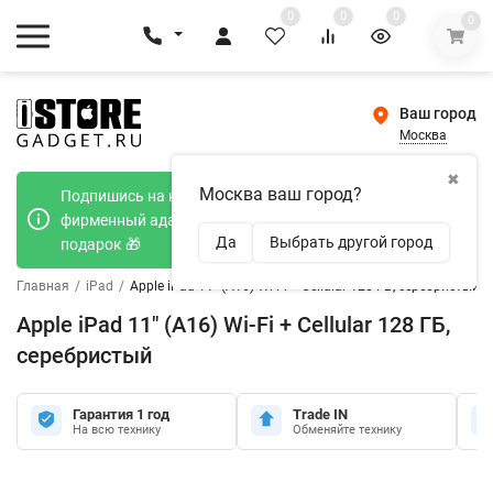
0
0
0
0
Ваш город
Москва
✖
Москва ваш город?
Подпишись на наш телеграмм канал и получи
фирменный адаптер Type-C 20W при покупке в
Да
Выбрать другой город
подарок 🎁
Главная
/
iPad
/
Apple iPad 11" (A16) Wi-Fi + Cellular 128 ГБ, серебристый
Apple iPad 11" (A16) Wi-Fi + Cellular 128 ГБ,
серебристый
Гарантия 1 год
Trade IN
На всю технику
Обменяйте технику