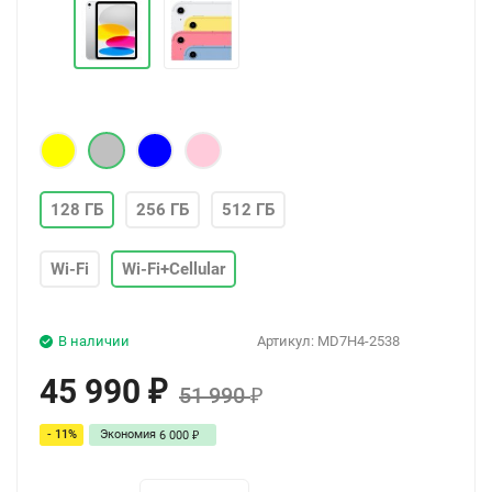
128 ГБ
256 ГБ
512 ГБ
Wi-Fi
Wi-Fi+Cellular
В наличии
Артикул:
MD7H4-2538
45 990
₽
51 990
₽
- 11%
Экономия
6 000
₽