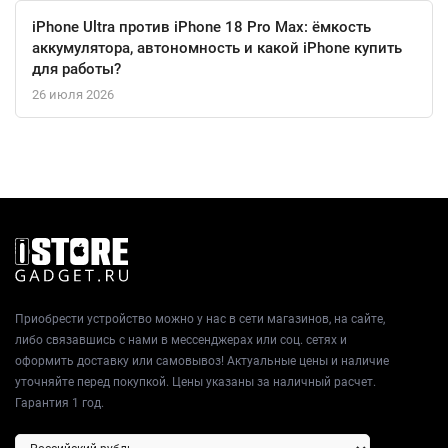
осуществляется через современный порт USB-C, а в комплект
iPhone Ultra против iPhone 18 Pro Max: ёмкость
уже входит адаптер питания на 20 ватт.
аккумулятора, автономность и какой iPhone купить
для работы?
Планшет готов к превращению в портативную рабочую
26 июля 2026
станцию благодаря поддержке клавиатуры Magic Keyboard
Folio. Это универсальный инструмент для творчества,
обучения, бизнеса и развлечений, который всегда остаётся на
связи.
Приобрести устройство можно у нас в сети магазинов, на сайте,
либо связавшись с нами в мессенджерах или соц. сетях и
оформить доставку или самовывоз! Актуальные цены и наличие
уточняйте перед покупкой. Цены указаны за наличный расчет.
Гарантия 1 год.