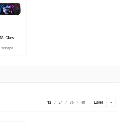
SI Claw
2 товара
Цена
12
/
24
/
36
/
48