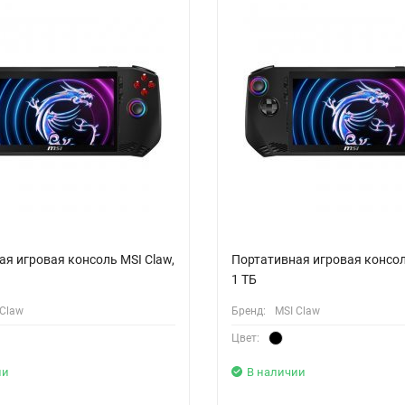
я игровая консоль MSI Claw,
Портативная игровая консол
1 ТБ
 Claw
Бренд:
MSI Claw
Цвет:
ии
В наличии