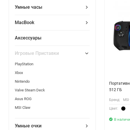
Умные часы
MacBook
Аксессуары
Игровые Приставки
PlayStation
Xbox
Nintendo
Портативна
512 ГБ
Valve Steam Deck
Asus ROG
Бренд:
MSI
MSI Claw
Цвет:
В налич
Умные очки