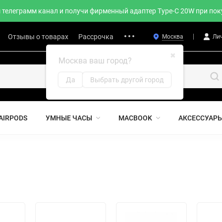
телеграмм канал и получи фирменный адаптер Type-C 20W при поку
Отзывы о товарах
Рассрочка
Москва
Ли
✖
Москва ваш город?
Да
Выбрать другой город
AIRPODS
УМНЫЕ ЧАСЫ
MACBOOK
АКСЕССУАР