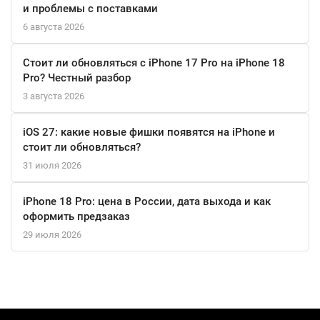
и проблемы с поставками
Тип питания: от сети
Материал корпуса: пластик
6 августа 2026
Размеры (ВxШхГ): 5.5x9х9 см
Стоит ли обновляться с iPhone 17 Pro на iPhone 18
Вес: 230 г
Pro? Честный разбор
3 августа 2026
Комплектация:
Умная колонка
iOS 27: какие новые фишки появятся на iPhone и
Кабель USB-C
стоит ли обновляться?
Сетевой адаптер
31 июля 2026
Документация
iPhone 18 Pro: цена в России, дата выхода и как
оформить предзаказ
29 июля 2026