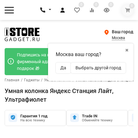
0
0
0
0
Ваш город
Москва
✖
Москва ваш город?
Подпишись на наш телеграмм канал и получи
фирменный адаптер Type-C 20W при покупке в
Да
Выбрать другой город
подарок 🎁
Главная
/
Гаджеты
/
Умные колонки
/
Умная колонка Яндекс Станция Ла
Умная колонка Яндекс Станция Лайт,
Ультрафиолет
Гарантия 1 год
Trade IN
На всю технику
Обменяйте технику