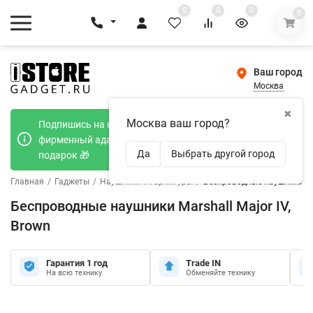
0
0
0
0
Ваш город
Москва
✖
Москва ваш город?
Подпишись на наш телеграмм канал и получи
фирменный адаптер Type-C 20W при покупке в
Да
Выбрать другой город
подарок 🎁
Главная
/
Гаджеты
/
Наушники и гарнитуры
/
Беспроводные наушники Mar
Беспроводные наушники Marshall Major IV,
Brown
Гарантия 1 год
Trade IN
На всю технику
Обменяйте технику