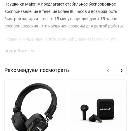
Наушники Major IV предлагают стабильное беспроводное
воспроизведение в течение более 80 часов и возможность
быстрой зарядки — всего 15 минут зарядки дают 15 часов
воспроизведения. Эти наушники созданы для долгой работы.
Новый, улучшенный, эргономичный дизайн Major IV — это
комфорт при долгом использовании: десятый час
подробнее
воспроизведения будет таким же комфортным, как и первый.
Амбушюры Major IV мягче и лучше повторяют форму уха.
‹
›
Рекомендуем посмотреть
Наушники Major IV — это фирменный звук Marshall, которого
вы ждете. Динамики с индивидуальной настройкой — это
громкие низкие, ровные средние и восхитительные высокие
частоты, создающие насыщенный, бесподобный звук,
который не захочется выключать.
С помощью многофункциональной кнопки управления можно
воспроизводить, ставить на паузу, переключать и