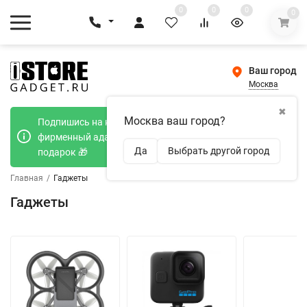
0
0
0
0
Ваш город
Москва
✖
Москва ваш город?
Подпишись на наш телеграмм канал и получи
фирменный адаптер Type-C 20W при покупке в
Да
Выбрать другой город
подарок 🎁
Главная
/
Гаджеты
Гаджеты