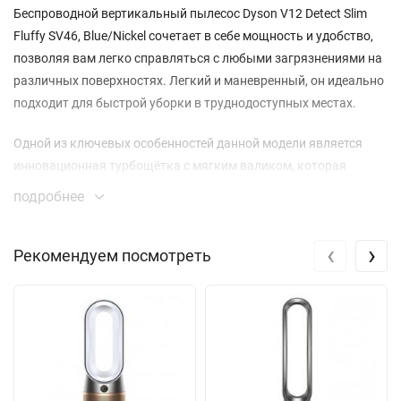
Беспроводной вертикальный пылесос Dyson V12 Detect Slim
Fluffy SV46, Blue/Nickel сочетает в себе мощность и удобство,
позволяя вам легко справляться с любыми загрязнениями на
различных поверхностях. Легкий и маневренный, он идеально
подходит для быстрой уборки в труднодоступных местах.
Одной из ключевых особенностей данной модели является
инновационная турбощётка с мягким валиком, которая
оснащена лазерной подсветкой. Теперь вы сможете видеть
подробнее
даже самые мелкие частички пыли, которые обычно остаются
незамеченными. Лазеры освещают пол, позволяя вам
‹
›
Рекомендуем посмотреть
тщательно очищать каждую зону вашего дома, и вы точно
увидите, где необходимо провести уборку.
Dyson V12 Detect Slim Fluffy не только эффективно убирает, но
и умно анализирует загрязнения. Встроенная система
отслеживает количество и размеры частиц, позволяя
оптимально настроить мощность всасывания для каждой