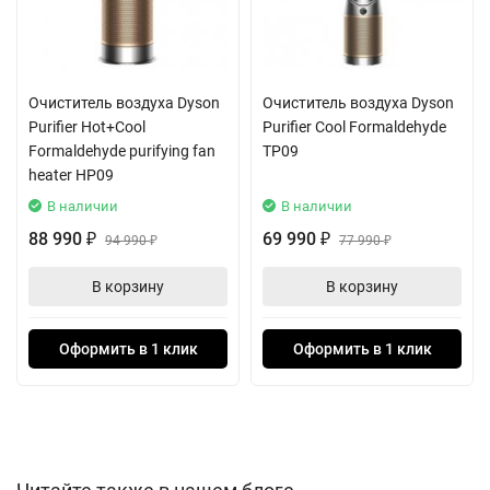
уборки. Энергетически эффективный аккумулятор
обеспечивает длительное время работы без подзарядки, что
делает его идеальным для больших помещений.
Очиститель воздуха Dyson
Очиститель воздуха Dyson
Пылесос также оснащён многоуровневой системой
Purifier Hot+Cool
Purifier Cool Formaldehyde
фильтрации, которая улавливает до 99,99% частиц размером
Formaldehyde purifying fan
TP09
до 0,3 микрон. Это означает, что вы получаете не только
heater HP09
чистоту, но и свежесть воздуха в вашем доме. С Dyson V12
В наличии
В наличии
Detect Slim Fluffy уборка становится не только эффективной,
88 990
69 990
₽
94 990
₽
77 990
₽
₽
но и приятной.
В корзину
В корзину
Компактный и стильный дизайн в сочетании с
функциональностью делает этот беспроводной вертикальный
Оформить в 1 клик
Оформить в 1 клик
пылесос отличным выбором для каждого дома. Порадуйте
себя и своих близких идеальной чистотой с Dyson V12 Detect
Slim Fluffy!