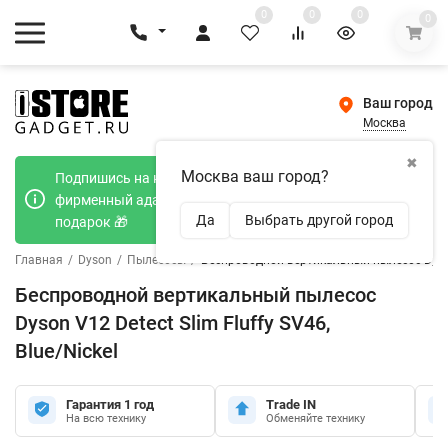
0
0
0
0
Ваш город
Москва
✖
Москва ваш город?
Подпишись на наш телеграмм канал и получи
фирменный адаптер Type-C 20W при покупке в
Да
Выбрать другой город
подарок 🎁
Главная
/
Dyson
/
Пылесосы
/
Беспроводной вертикальный пылесос Dyson V
Беспроводной вертикальный пылесос
Dyson V12 Detect Slim Fluffy SV46,
Blue/Nickel
Гарантия 1 год
Trade IN
На всю технику
Обменяйте технику