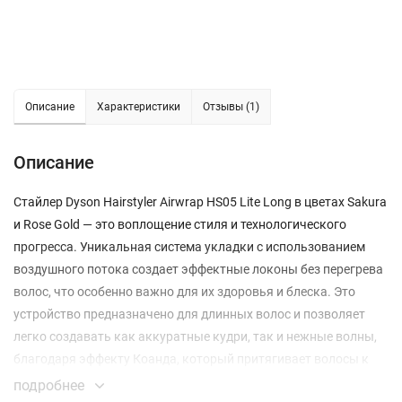
Описание
Характеристики
Отзывы (1)
Описание
Стайлер Dyson Hairstyler Airwrap HS05 Lite Long в цветах Sakura
и Rose Gold — это воплощение стиля и технологического
прогресса. Уникальная система укладки с использованием
воздушного потока создает эффектные локоны без перегрева
волос, что особенно важно для их здоровья и блеска. Это
устройство предназначено для длинных волос и позволяет
легко создавать как аккуратные кудри, так и нежные волны,
благодаря эффекту Коанда, который притягивает волосы к
насадке.
подробнее