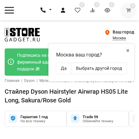
0
0
0
0
Ваш город
Москва
✖
Москва ваш город?
Подпишись на наш телеграмм канал и получи
фирменный адаптер Type-C 20W при покупке в
Да
Выбрать другой город
подарок 🎁
Главная
/
Dyson
/
Мультистайлеры
/
Стайлер Dyson Hairstyler Airwrap HS0
Стайлер Dyson Hairstyler Airwrap HS05 Lite
Long, Sakura/Rose Gold
Гарантия 1 год
Trade IN
На всю технику
Обменяйте технику