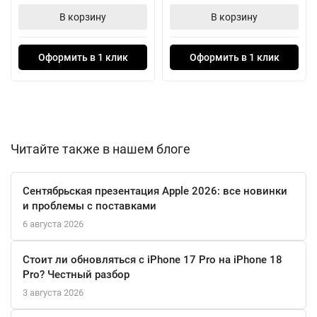
В корзину
В корзину
Кроме того, стайлер поставляется с элегантным кейсом,
который удобно хранить и брать с собой в поездки. Это делает
Оформить в 1 клик
Оформить в 1 клик
Dyson Hairstyler Airwrap HS05 Lite Long не только
многофункциональным инструментом, но и стильным
аксессуаром для любой модницы. Поменяйте свой подход к
укладке волос с Dyson — это просто, быстро и безопасно для
ваших локонов.
Читайте также в нашем блоге
Сентябрьская презентация Apple 2026: все новинки
и проблемы с поставками
6 августа 2026
Стоит ли обновляться с iPhone 17 Pro на iPhone 18
Pro? Честный разбор
3 августа 2026