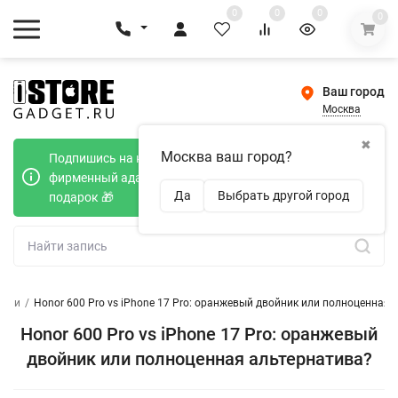
0
0
0
0
Ваш город
Москва
✖
Москва ваш город?
Подпишись на наш телеграмм канал и получи
фирменный адаптер Type-C 20W при покупке в
Да
Выбрать другой город
подарок 🎁
атьи
/
Honor 600 Pro vs iPhone 17 Pro: оранжевый двойник или полноценная
Honor 600 Pro vs iPhone 17 Pro: оранжевый
двойник или полноценная альтернатива?