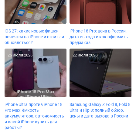
iOS 27: какие новые фишки
iPhone 18 Pro: цена в России,
появятся на iPhone и стоит ли
дата выхода и как оформить
обновляться?
предзаказ
26 июля 2026
22 июля 2026
iPhone Ultra против iPhone 18
Samsung Galaxy Z Fold 8, Fold 8
Pro Max: ёмкость
Ultra и Flip 8: полный обзор,
аккумулятора, автономность
цены и дата выхода в России
и какой iPhone купить для
работы?