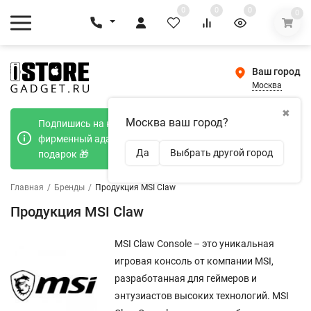
0
0
0
0
Ваш город
Москва
✖
Москва ваш город?
Подпишись на наш телеграмм канал и получи
фирменный адаптер Type-C 20W при покупке в
Да
Выбрать другой город
подарок 🎁
Главная
/
Бренды
/
Продукция MSI Claw
Продукция MSI Claw
MSI Claw Console – это уникальная
игровая консоль от компании MSI,
разработанная для геймеров и
энтузиастов высоких технологий. MSI