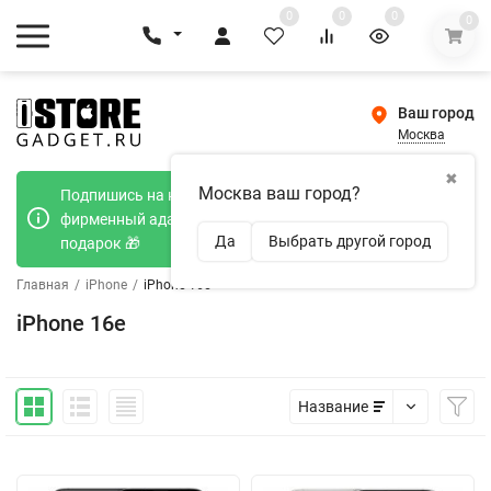
0
0
0
0
Ваш город
Москва
✖
Москва ваш город?
Подпишись на наш телеграмм канал и получи
фирменный адаптер Type-C 20W при покупке в
Да
Выбрать другой город
подарок 🎁
Главная
/
iPhone
/
iPhone 16e
iPhone 16e
Название