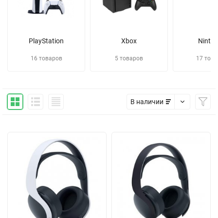
PlayStation
Xbox
Ninte
16 товаров
5 товаров
17 това
В наличии