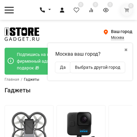
0
0
0
0
Ваш город
Москва
✖
Москва ваш город?
Подпишись на наш телеграмм канал и получи
фирменный адаптер Type-C 20W при покупке в
Да
Выбрать другой город
подарок 🎁
Главная
/
Гаджеты
Гаджеты