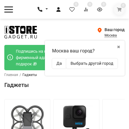
0
0
0
0
Ваш город
Москва
✖
Москва ваш город?
Подпишись на наш телеграмм канал и получи
фирменный адаптер Type-C 20W при покупке в
Да
Выбрать другой город
подарок 🎁
Главная
/
Гаджеты
Гаджеты