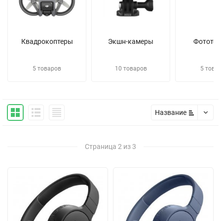
Квадрокоптеры
Экшн-камеры
Фототех
5 товаров
10 товаров
5 това
Название
Страница 2 из 3