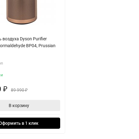
 воздуха Dyson Purifier
Formaldehyde BP04, Prussian
on
ии
0
₽
89 990
₽
В корзину
Оформить в 1 клик