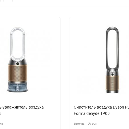
ь-увлажнитель воздуха
Очиститель воздуха Dyson Pur
5
Formaldehyde TP09
on
Бренд:
Dyson