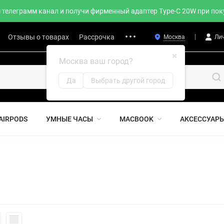
телеграмм канал и получи фирменный адаптер Type-C 20W при поку
Отзывы о товарах
Рассрочка
Москва
Ли
✖
Москва ваш город?
Да
Выбрать другой город
AIRPODS
УМНЫЕ ЧАСЫ
MACBOOK
АКСЕССУАР