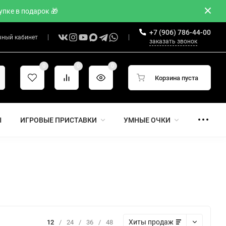
пке в подарок 🎁
+7 (906) 786-44-00
чный кабинет
заказать звонок
0
0
0
Корзина пуста
Ы
ИГРОВЫЕ ПРИСТАВКИ
УМНЫЕ ОЧКИ
Хиты продаж
12
/
24
/
36
/
48