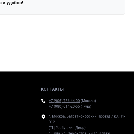
о и удобно!
КОНТАКТЫ
+7 (906) 786-44-00
(Москва)
+7 (980) 014-20-55
(Тула)
г. Москва, Багратионовский Проезд 7 к3, H1-
012
(ТЦ Горбушкин Двор)
г. Тула, ул. Демонстрации 1г, 3 этаж